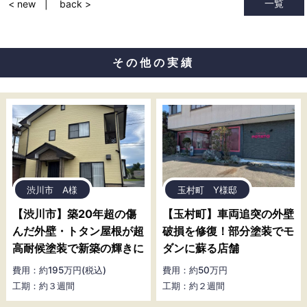
一覧
< new
back >
その他の実績
渋川市 A様
玉村町 Y様邸
【渋川市】築20年超の傷
【玉村町】車両追突の外壁
んだ外壁・トタン屋根が超
破損を修復！部分塗装でモ
高耐候塗装で新築の輝きに
ダンに蘇る店舗
費用：約195万円(税込)
費用：約50万円
工期：約３週間
工期：約２週間