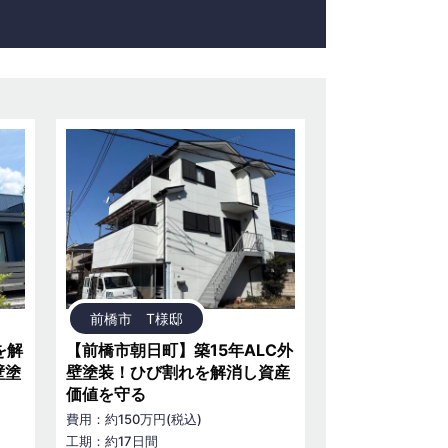
前橋市 T様邸
を解
【前橋市朝日町】築15年ALC外
壁塗
壁塗装！ひび割れを解消し資産
価値を守る
費用：約150万円(税込)
工期：約17日間