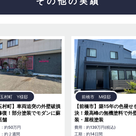
その他の実績
玉村町 Y様邸
前橋市 M様邸
玉村町】車両追突の外壁破損
【前橋市】築15年の色褪せ
修復！部分塗装でモダンに蘇
決！最高峰の無機塗料で外
店舗
装・屋根塗装
：約50万円
費用：約139万円(税込)
期：約２週間
工期：約14日間