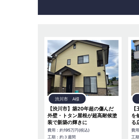
渋川市 A様
【渋川市】築20年超の傷んだ
【
外壁・トタン屋根が超高耐候塗
を
装で新築の輝きに
る
費用：約195万円(税込)
費用
工期：約３週間
工