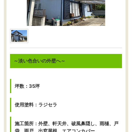
～淡い色合いの外壁へ～
坪数：35坪
使用塗料：ラジセラ
施工箇所：外壁、軒天井、破風鼻隠し、雨樋、戸
袋、雨戸、出窓屋根、エアコンカバー