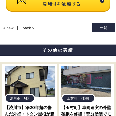
一覧
< new
back >
その他の実績
渋川市 A様
玉村町 Y様邸
【渋川市】築20年超の傷
【玉村町】車両追突の外壁
んだ外壁・トタン屋根が超
破損を修復！部分塗装でモ