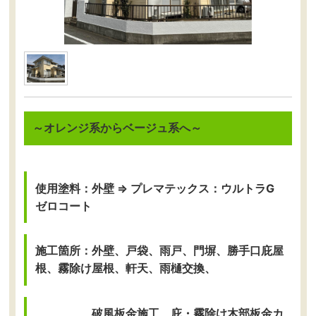
～
オレンジ系からベージュ系へ
～
使用塗料：外壁 ⇒ プレマテックス：ウルトラG
ゼロコート
施工箇所：外壁、戸袋、雨戸、門塀、勝手口庇屋
根、霧除け屋根、軒天、雨樋交換、
破風板金施工、庇・霧除け木部板金カ