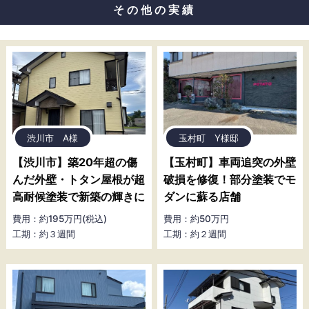
その他の実績
渋川市 A様
玉村町 Y様邸
【渋川市】築20年超の傷
【玉村町】車両追突の外壁
んだ外壁・トタン屋根が超
破損を修復！部分塗装でモ
高耐候塗装で新築の輝きに
ダンに蘇る店舗
費用：約195万円(税込)
費用：約50万円
工期：約３週間
工期：約２週間