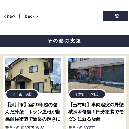
一覧
< new
back >
その他の実績
渋川市 A様
玉村町 Y様邸
【渋川市】築20年超の傷
【玉村町】車両追突の外壁
んだ外壁・トタン屋根が超
破損を修復！部分塗装でモ
高耐候塗装で新築の輝きに
ダンに蘇る店舗
費用：約195万円(税込)
費用：約50万円