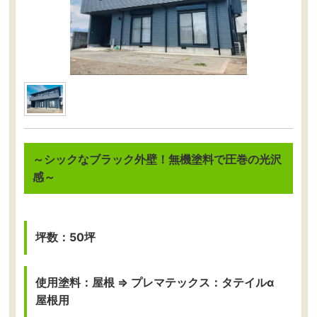
～シックなブラック外壁！無機塗料で圧巻の光沢
感～
坪数：50坪
使用塗料：屋根 ⇒ プレマテックス：タテイルα
屋根用