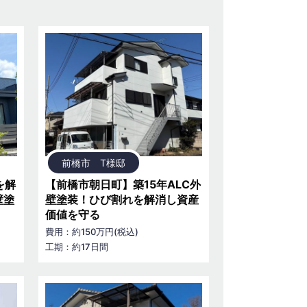
前橋市 T様邸
を解
【前橋市朝日町】築15年ALC外
壁塗
壁塗装！ひび割れを解消し資産
価値を守る
費用：約150万円(税込)
工期：約17日間