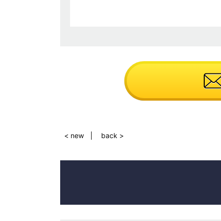
< new
back >