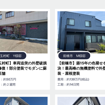
玉村町 Y様邸
前橋市 M様邸
玉村町】車両追突の外壁破損
【前橋市】築15年の色褪せ
修復！部分塗装でモダンに蘇
決！最高峰の無機塗料で外
店舗
装・屋根塗装
：約50万円
費用：約139万円(税込)
期：約２週間
工期：約14日間