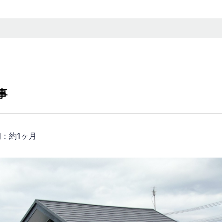
事
：約1ヶ月