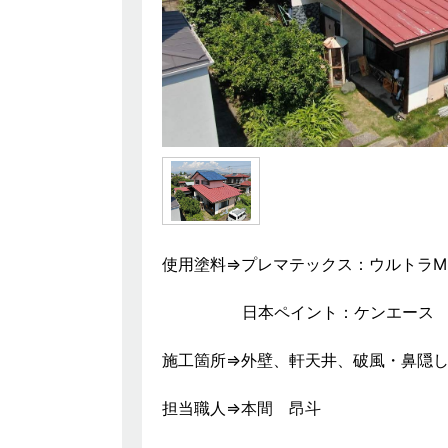
使用塗料⇒プレマテックス：ウルトラMU
日本ペイント：ケンエース
施工箇所⇒外壁、軒天井、破風・鼻隠し
担当職人⇒
本間 昂斗