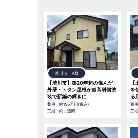
渋川市 A様
【渋川市】築20年超の傷んだ
【
外壁・トタン屋根が超高耐候塗
を
装で新築の輝きに
る
費用：約195万円(税込)
費用
工期：約３週間
工