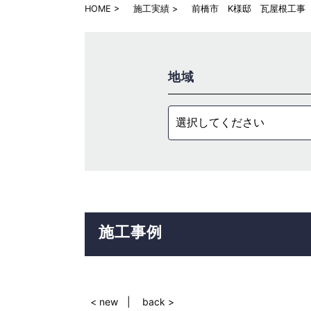
HOME
施工実績
前橋市 K様邸 瓦屋根工事
地域
選択してください
施工事例
< new
back >