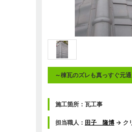
～棟瓦のズレも真っすぐ元通
施工箇所：瓦工事
担当職人：
田子 隆博
→ ク