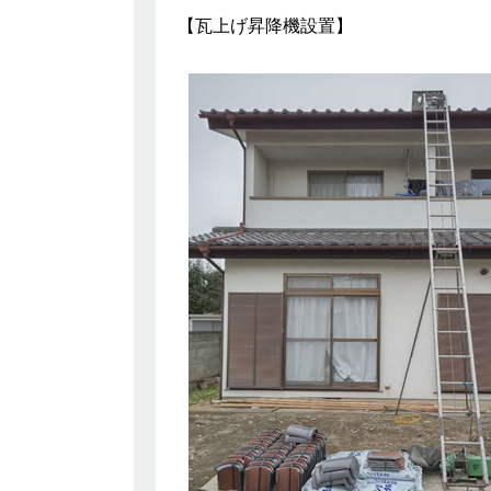
【瓦上げ昇降機設置】