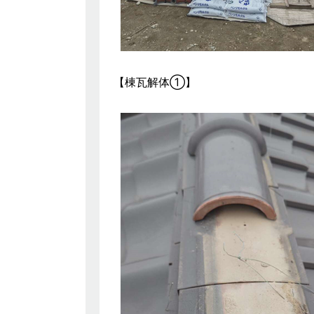
【棟瓦解体①】