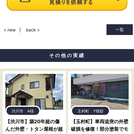
一覧
< new
back >
その他の実績
渋川市 A様
玉村町 Y様邸
【渋川市】築20年超の傷
【玉村町】車両追突の外壁
んだ外壁・トタン屋根が超
破損を修復！部分塗装でモ