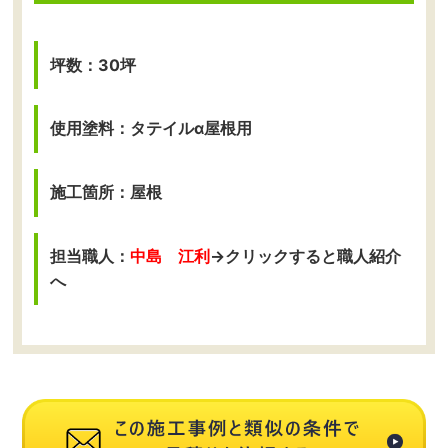
坪数：30坪
使用塗料：タテイルα屋根用
施工箇所：屋根
担当職人：
中島 江利
→クリックすると職人紹介
へ