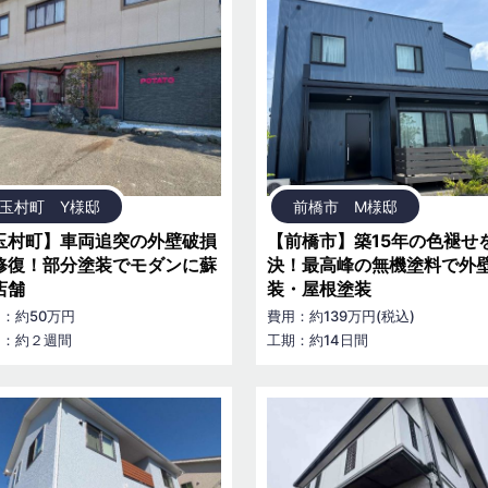
玉村町 Y様邸
前橋市 M様邸
玉村町】車両追突の外壁破損
【前橋市】築15年の色褪せ
修復！部分塗装でモダンに蘇
決！最高峰の無機塗料で外
店舗
装・屋根塗装
：約50万円
費用：約139万円(税込)
期：約２週間
工期：約14日間