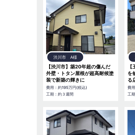
渋川市 A様
【渋川市】築20年超の傷んだ
【
外壁・トタン屋根が超高耐候塗
を
装で新築の輝きに
る
費用：約195万円(税込)
費用
工期：約３週間
工