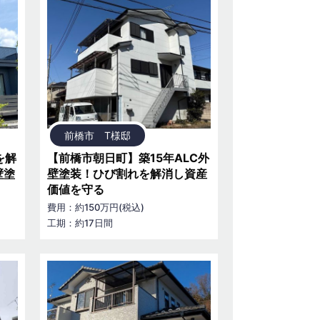
前橋市 T様邸
を解
【前橋市朝日町】築15年ALC外
壁塗
壁塗装！ひび割れを解消し資産
価値を守る
費用：約150万円(税込)
工期：約17日間