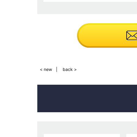
< new
back >