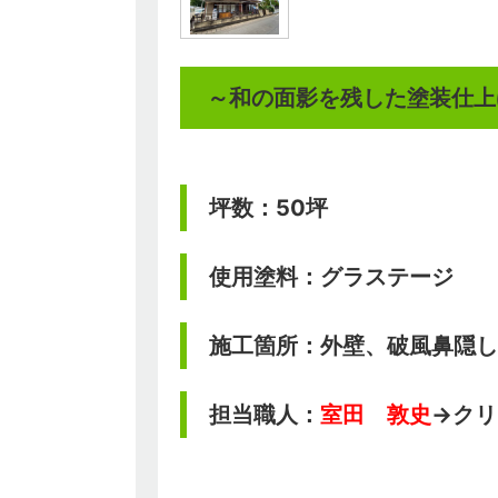
～和の面影を残した塗装仕上
坪数：50坪
使用塗料：グラステージ
施工箇所：外壁、破風鼻隠し
担当職人：
室田 敦史
→クリ